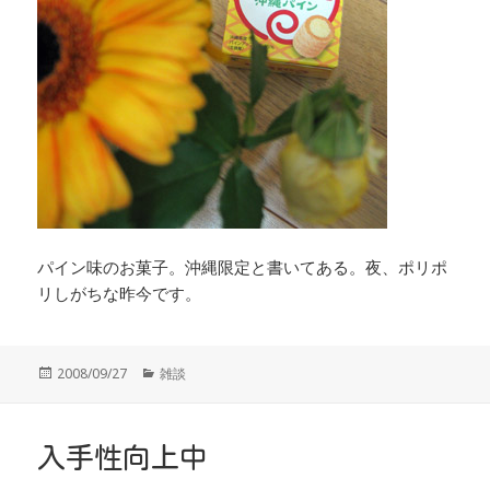
パイン味のお菓子。沖縄限定と書いてある。夜、ポリポ
リしがちな昨今です。
投
カ
2008/09/27
雑談
稿
テ
日:
ゴ
リ
ー
入手性向上中