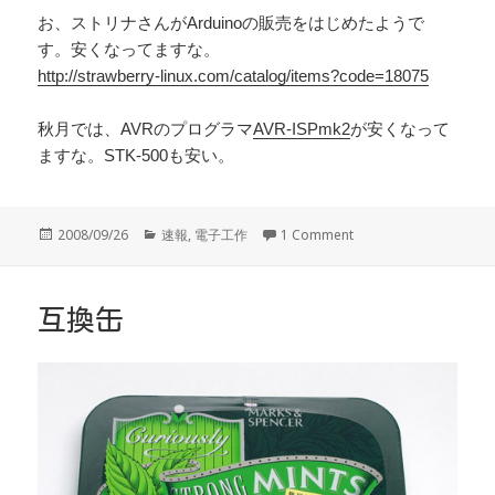
お、ストリナさんがArduinoの販売をはじめたようで
す。安くなってますな。
http://strawberry-linux.com/catalog/items?code=18075
秋月では、AVRのプログラマ
AVR-ISPmk2
が安くなって
ますな。STK-500も安い。
投
カ
2008/09/26
速報
,
電子工作
1 Comment
稿
テ
日:
ゴ
リ
ー
互換缶