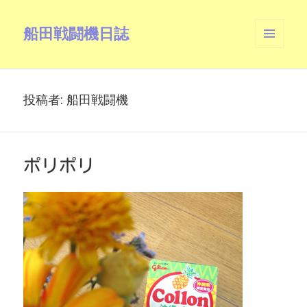
船田戦闘機日誌
メニュ
ーとウ
ィジェ
ット
投稿者:
船田戦闘機
ポリポリ