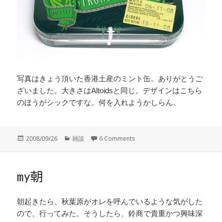
写真はきょう頂いた香港土産のミント缶。ありがとうご
ざいました。大きさはAltoidsと同じ。デザインはこちら
のほうがシックですな。何を入れようかしらん。
投
カ
2008/09/26
雑談
6 Comments
稿
テ
日:
ゴ
リ
ー
my朝
朝起きたら、秋葉原がオレを呼んでいるような気がした
ので、行ってみた。そうしたら、鈴商で貴重かつ興味深