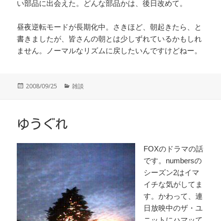
い部品に出会えた。どんな部品かは、後日改めて。
昼夜逆転モードが長期化中。さきほど、朝起きたら、と
書きましたが、皆さんの朝とは少しずれているかもしれ
ません。ノーマルなリズムに戻したいんですけどねー。
投
カ
2008/09/25
雑談
稿
テ
日:
ゴ
リ
ー
ゆうぐれ
FOXのドラマの話
です。numbersの
シーズン2はイマ
イチな気がしてま
す。かわって、連
日放映中のザ・ユ
ニットにハマッて