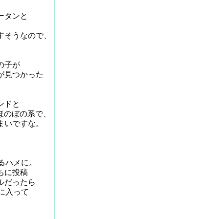
ータンと
すそうなので、
の子が
が見つかった
。
ンドと
、ほのぼの系で、
まいですな。
くるハメに。
ちに投稿
ルだったら
に入って