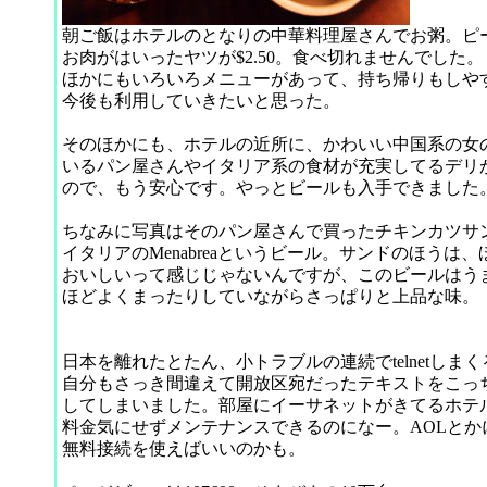
朝ご飯はホテルのとなりの中華料理屋さんでお粥。ピ
お肉がはいったヤツが$2.50。食べ切れませんでした。
ほかにもいろいろメニューがあって、持ち帰りもしや
今後も利用していきたいと思った。
そのほかにも、ホテルの近所に、かわいい中国系の女
いるパン屋さんやイタリア系の食材が充実してるデリ
ので、もう安心です。やっとビールも入手できました
ちなみに写真はそのパン屋さんで買ったチキンカツサ
イタリアのMenabreaというビール。サンドのほうは
おいしいって感じじゃないんですが、このビールはう
ほどよくまったりしていながらさっぱりと上品な味。
日本を離れたとたん、小トラブルの連続でtelnetしま
自分もさっき間違えて開放区宛だったテキストをこっ
してしまいました。部屋にイーサネットがきてるホテ
料金気にせずメンテナンスできるのになー。AOLとか
無料接続を使えばいいのかも。